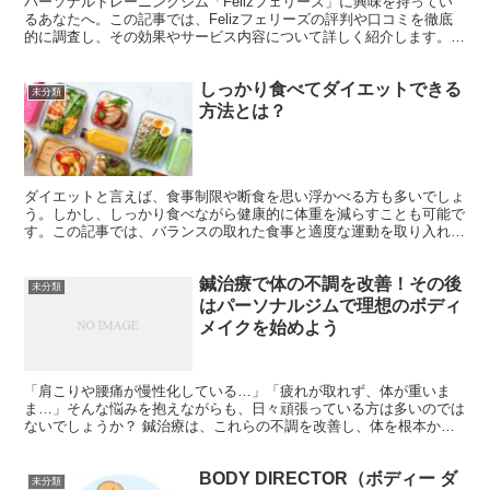
パーソナルトレーニングジム「Felizフェリーズ」に興味を持ってい
るあなたへ。この記事では、Felizフェリーズの評判や口コミを徹底
的に調査し、その効果やサービス内容について詳しく紹介します。結
論から言えば、多くの利用者が満足しており、特に...
しっかり食べてダイエットできる
未分類
方法とは？
ダイエットと言えば、食事制限や断食を思い浮かべる方も多いでしょ
う。しかし、しっかり食べながら健康的に体重を減らすことも可能で
す。この記事では、バランスの取れた食事と適度な運動を取り入れた
ダイエット方法をご紹介します。 1. バランスの取れた...
鍼治療で体の不調を改善！その後
未分類
はパーソナルジムで理想のボディ
メイクを始めよう
「肩こりや腰痛が慢性化している…」「疲れが取れず、体が重いま
ま…」そんな悩みを抱えながらも、日々頑張っている方は多いのでは
ないでしょうか？ 鍼治療は、これらの不調を改善し、体を根本から
整える素晴らしい方法です。ですが、その効果を一時的なもの...
BODY DIRECTOR（ボディー ダ
未分類