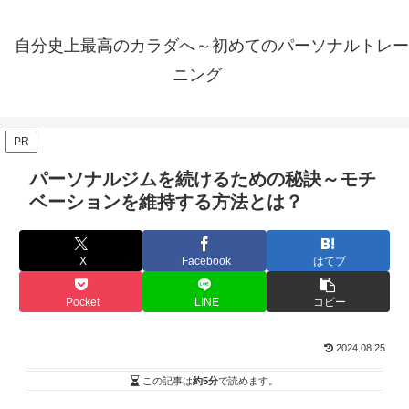
自分史上最高のカラダへ～初めてのパーソナルトレー
ニング
PR
パーソナルジムを続けるための秘訣～モチ
ベーションを維持する方法とは？
X
Facebook
はてブ
Pocket
LINE
コピー
2024.08.25
この記事は
約5分
で読めます。