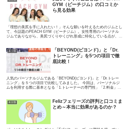
GYM（ピーチジム）の口コミか
ら見る効果
「理想の美尻を手に入れたい！」そんな願いを叶えるためのジムとし
て、今話題のPEACH GYM（ピーチジム）。女性専用のパーソナル
ジムでありながら、美尻づくりやくびれ形成に特化している点が、多
くの女性に支持されています。 この記事では、PEA...
「BEYOND(ビヨンド)」と「Dr.
未分類
トレーニング」を5つの項目で徹
底比較！
人気のパーソナルジムである「BEYOND(ビヨンド)」と「Dr.トレー
ニング」を５つの項目で比較してみました。 今回は、パーソナルジ
ムを利用する際に基本となる「1.トレーナーの専門性」「2.料金」
「3.体験トレーニング」「4.設備とアクセス...
Felizフェリーズの評判と口コミま
未分類
とめ～本当に効果があるのか？