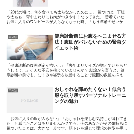
「20代の頃は、何を食べても太らなかったのに…」 気づけば、下腹
や太もも、背中まわりにお肉がつきやすくなってきた。 昔着ていた
お気に入りのワンピースが入らなくなった時、「もう年齢のせいか
な」とあきらめそうになっていませんか？ 結論から言えば...
健康診断前にお腹をへこませる方
未分類
法！腹囲がバレないための緊急ダ
イエット術
「健康診断の腹囲測定が怖い…」「去年よりサイズが増えていたらど
うしよう…」そんな不安を抱えていませんか？ 結論から言うと、健
康診断の前でも、むくみや姿勢を改善することで腹囲の数値を抑える
ことは可能です！ 短期間で劇的に脂肪を減らすのは難しく...
おしゃれを諦めたくない！似合う
未分類
服を取り戻すパーソナルトレーニ
ングの魅力
「お気に入りの服が入らない」「おしゃれを楽しむ気持ちが薄れてき
た」と感じたことはありませんか？でも、今のあなたがその気持ちに
気づいたことは、大きな一歩です。筋トレを通じて理想の体型を手に
入れ、自信を取り戻す方法をご紹介します。未来のあなたは...