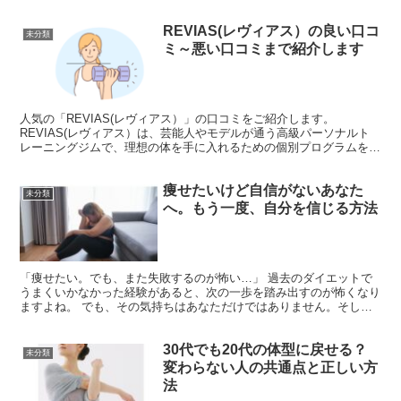
REVIAS(レヴィアス）の良い口コ
未分類
ミ～悪い口コミまで紹介します
人気の「REVIAS(レヴィアス）」の口コミをご紹介します。
REVIAS(レヴィアス）は、芸能人やモデルが通う高級パーソナルト
レーニングジムで、理想の体を手に入れるための個別プログラムを提
供しています。トレーナーは専門的な知識を持ち、村松...
痩せたいけど自信がないあなた
未分類
へ。もう一度、自分を信じる方法
「痩せたい。でも、また失敗するのが怖い…」 過去のダイエットで
うまくいかなかった経験があると、次の一歩を踏み出すのが怖くなり
ますよね。 でも、その気持ちはあなただけではありません。そし
て、その「痩せたい」という想いこそが、変わるための第一歩...
30代でも20代の体型に戻せる？
未分類
変わらない人の共通点と正しい方
法