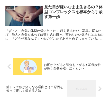
見た目が嫌いなまま生きるの？体
未分類
型コンプレックスを根本から手放
す第一歩
「ずっと、自分の体型が嫌いだった」 鏡を見るたび、写真に写るた
び、他人と自分を比べては落ち込む日々。変わりたい気持ちはあるの
に、「どうせ私なんて」と心のどこかであきらめてしまっている。
そんなあなたへ。体型コンプレックスは、単なる見た目の問...
お尻が上がると気分も上がる！30代女性
が輝く自分を取り戻すヒント
筋トレで腰が痛くなる理由とは？原因を
知って正しく鍛える方法