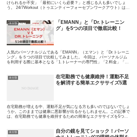
けられるか不安」「最初にいくら必要？」と感じる人も多いでしょ
う。 24/7Workout（トゥエンティーフォーセブンワークアウト）は、
料金や支払いの仕組みがとてもシンプル。初めて...
「EMANN」と「Dr.トレーニン
未分類
グ」を5つの項目で徹底比較！
人気のパーソナルジムである「EMANN」（エマン）と「Dr.トレーニ
ング」を５つの項目で比較してみました。 今回は、パーソナルジム
を利用する際に基本となる「1.トレーナーの専門性」「2.料金」「3.
体験トレーニング」「4.設備とアクセス」「...
在宅勤務でも健康維持！運動不足
未分類
を解消する簡単エクササイズ5選
在宅勤務が増える中、運動不足が気になる方も多いのではないでしょ
うか。このままでは健康に悪影響が出るかもしれません。この記事で
は、在宅勤務でも健康を維持するための簡単なエクササイズを5つ紹
介します。これを実践すれば、運動不足を解消し、仕事のパ...
自分の鏡を見てショック！パーソ
未分類