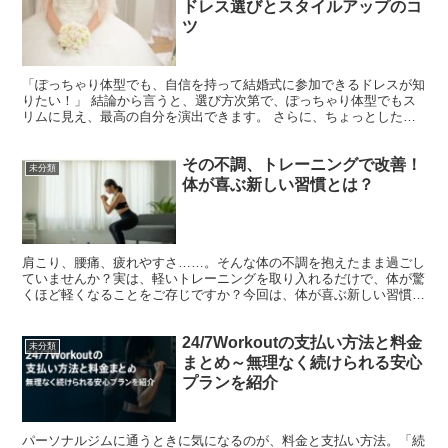
ドレス選びとスタイルアップのコ
ツ
「ぽっちゃり体型でも、自信を持って結婚式に参加できるドレスが知
りたい！」 結論から言うと、選び方次第で、ぽっちゃり体型でもス
リムに見え、最高の自分を演出できます。 さらに、ちょっとしたス
タイルアップの工夫で、写真映えも格段に良くなります。 ...
その不調、トレーニングで改善！
未分類
体が喜ぶ新しい習慣とは？
肩こり、腰痛、疲れやすさ……。そんな体の不調を抱えたまま過ごし
ていませんか？実は、軽いトレーニングを取り入れるだけで、体が驚
くほど軽くなることをご存じですか？今回は、体が喜ぶ新しい習慣と
してのトレーニングについて、詳しくお伝えします。運動初...
24/7Workoutの支払い方法と料金
未分類
まとめ～無理なく続けられる安心
プランを紹介
パーソナルジムに通うときに気になるのが、料金と支払い方法。「続