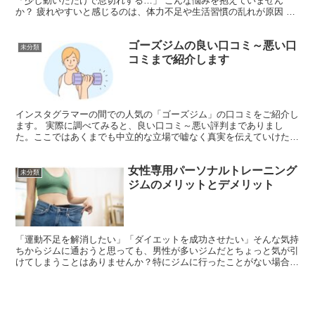
「少し動いただけで息切れする…」 こんな悩みを抱えていません
か？ 疲れやすいと感じるのは、体力不足や生活習慣の乱れが原因 か
もしれません。体力がないと、毎日の仕事や家事が負担に感じ...
ゴーズジムの良い口コミ～悪い口
未分類
コミまで紹介します
インスタグラマーの間での人気の「ゴーズジム」の口コミをご紹介し
ます。 実際に調べてみると、良い口コミ～悪い評判までありまし
た。ここではあくまでも中立的な立場で嘘なく真実を伝えていけたら
と思います。 「ゴーズジム」に入会しようかどうか迷ってい...
女性専用パーソナルトレーニング
未分類
ジムのメリットとデメリット
「運動不足を解消したい」「ダイエットを成功させたい」そんな気持
ちからジムに通おうと思っても、男性が多いジムだとちょっと気が引
けてしまうことはありませんか？特にジムに行ったことがない場合、
男性の目を気にしてしまったり、トレーニング中に恥ずかし...