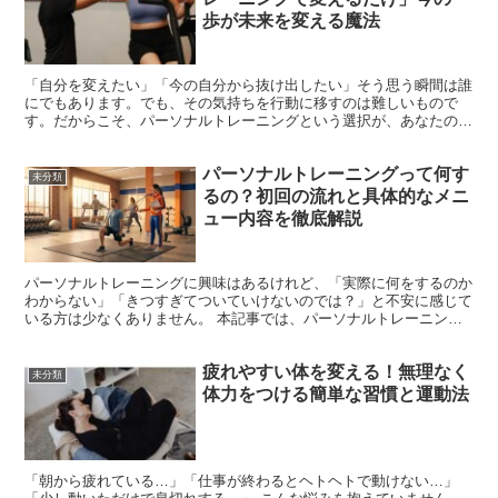
歩が未来を変える魔法
「自分を変えたい」「今の自分から抜け出したい」そう思う瞬間は誰
にでもあります。でも、その気持ちを行動に移すのは難しいもので
す。だからこそ、パーソナルトレーニングという選択が、あなたの未
来を大きく変えるきっかけになるかもしれません。本記事では...
パーソナルトレーニングって何す
未分類
るの？初回の流れと具体的なメニ
ュー内容を徹底解説
パーソナルトレーニングに興味はあるけれど、「実際に何をするのか
わからない」「きつすぎてついていけないのでは？」と不安に感じて
いる方は少なくありません。 本記事では、パーソナルトレーニング
の具体的な内容から、初回カウンセリングの流れ、1回のセ...
疲れやすい体を変える！無理なく
未分類
体力をつける簡単な習慣と運動法
「朝から疲れている…」「仕事が終わるとヘトヘトで動けない…」