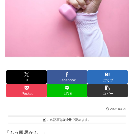
X
Facebook
はてブ
Pocket
LINE
コピー
2026.03.29
この記事は
約4分
で読めます。
「もう限界かも…」