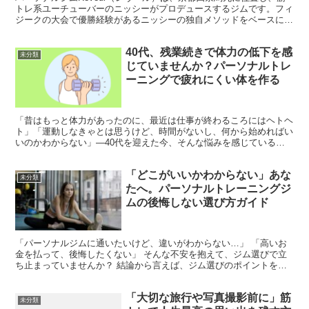
トレ系ユーチューバーのニッシーがプロデュースするジムです。フィ
ジークの大会で優勝経験があるニッシーの独自メソッドをベースにし
たトレーニングは、男女問わず、多くの利用者に支持さ...
40代、残業続きで体力の低下を感
未分類
じていませんか？パーソナルトレ
ーニングで疲れにくい体を作る
「昔はもっと体力があったのに、最近は仕事が終わるころにはヘトヘ
ト」「運動しなきゃとは思うけど、時間がないし、何から始めればい
いのかわからない」—40代を迎えた今、そんな悩みを感じている方
も多いのではないでしょうか。残業続きの忙しい生活の中で...
「どこがいいかわからない」あな
未分類
たへ。パーソナルトレーニングジ
ムの後悔しない選び方ガイド
「パーソナルジムに通いたいけど、違いがわからない…」 「高いお
金を払って、後悔したくない」 そんな不安を抱えて、ジム選びで立
ち止まっていませんか？ 結論から言えば、ジム選びのポイントを押
さえることで、パーソナルトレーニングの効果も満足度も大...
「大切な旅行や写真撮影前に」筋
未分類