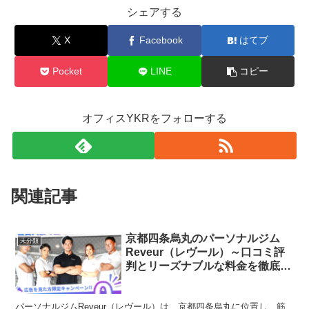
シェアする
X
Facebook
はてブ
Pocket
LINE
コピー
オフィスYKRをフォローする
関連記事
京都四条烏丸のパーソナルジム
未分類
Reveur（レヴール）～口コミ評
判とリーズナブルな料金を徹底解
説！
パーソナルジムReveur（レヴール）は、京都四条烏丸に位置し、筋