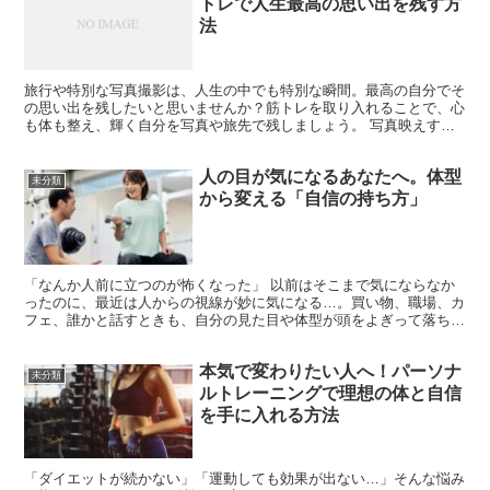
トレで人生最高の思い出を残す方
法
旅行や特別な写真撮影は、人生の中でも特別な瞬間。最高の自分でそ
の思い出を残したいと思いませんか？筋トレを取り入れることで、心
も体も整え、輝く自分を写真や旅先で残しましょう。 写真映えする
体型を作る筋トレの魅力とは？ 特別な写真や旅行先で、カ...
人の目が気になるあなたへ。体型
未分類
から変える「自信の持ち方」
「なんか人前に立つのが怖くなった」 以前はそこまで気にならなか
ったのに、最近は人からの視線が妙に気になる…。買い物、職場、カ
フェ、誰かと話すときも、自分の見た目や体型が頭をよぎって落ち着
かない。そんな経験はありませんか？ 実はそれ、あなたの...
本気で変わりたい人へ！パーソナ
未分類
ルトレーニングで理想の体と自信
を手に入れる方法
「ダイエットが続かない」「運動しても効果が出ない…」そんな悩み